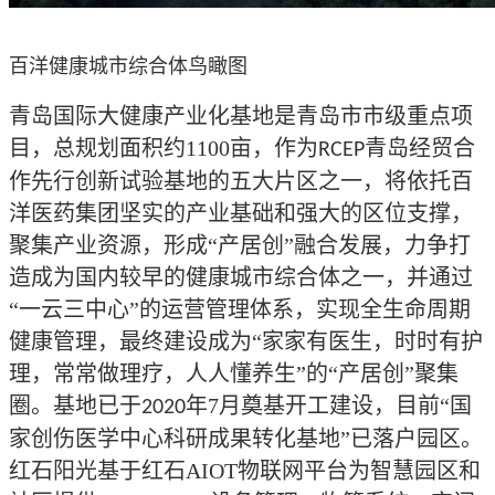
百洋健康城市综合体鸟瞰图
青岛国际大健康产业化基地是青岛市市级重点项
目，总规划面积约
1100
亩，作为
青岛经贸合
RCEP
作先行创新试验基地的五大片区之一，将依托百
洋医药集团坚实的产业基础和强大的区位支撑，
聚集产业资源，形成“产居创”融合发展，力争打
造成为国内较早的健康城市综合体之一，并通过
“一云三中心”的运营管理体系，实现全生命周期
健康管理，最终建设成为“家家有医生，时时有护
理，常常做理疗，人人懂养生”的“产居创”聚集
圈。基地已于
年
7
月奠基开工建设，目前“国
2
020
家创伤医学中心科研成果转化基地”已落户园区。
红石阳光基于红石AIOT物联网平台为智慧园区和