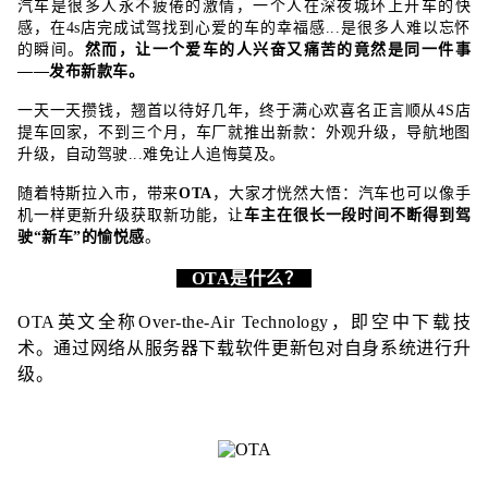
汽车是很多人永不疲倦的激情，一个人在深夜城环上开车的快
感，在4s店完成试驾找到心爱的车的幸福感...是很多人难以忘怀
的瞬间。
然而，让一个爱车的人兴奋又痛苦的竟然是同一件事
——发布新款车。
一天一天攒钱，翘首以待好几年，终于满心欢喜名正言顺从4S店
提车回家，不到三个月，车厂就推出新款：外观升级，导航地图
升级，自动驾驶...难免让人追悔莫及。
随着特斯拉入市，带来
OTA
，大家才恍然大悟：汽车也可以像手
机一样更新升级获取新功能，让
车主在很长一段时间不断得到驾
驶“新车”的愉悦感
。
OTA是什么？
OTA英文全称Over-the-Air Technology，即空中下载技
术。通过网络从服务器下载软件更新包对自身系统进行升
级。