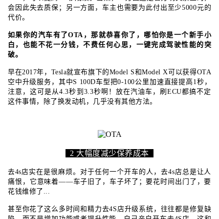
会因此失去质保；另一方面，车主也需要为此付出至少5000元的
代价。
如果你的汽车有了OTA，那就恭喜你了，哪怕你是一个新手小
白，也能不花一分钱，不费任何心思，一键完成驾驶性能的突
破。
早在2017年，Tesla就宣布旗下的Model S和Model X可以获得OTA
空中升级服务，其中S 100D车型把0-100公里加速直接提高1秒，
注意，这可是从4.3秒到3.3秒啊！放在汽油车，刷ECU都搞不定
这件事情，除了换发动机，几乎没有其他方法。
2 大幅度减少保养成本
去4s店实在是很麻烦。对于任何一个开车的人，去4s店总是让人
痛恨，它意味着——车子旧了，车子坏了；要花时间出门了，要
花钱维修了...
甚至你花了这么多时间和精力去4S店升级系统，往往都是修复缺
陷，而不是增加功能或者提升性能。自己亲自开车去4S店，这和