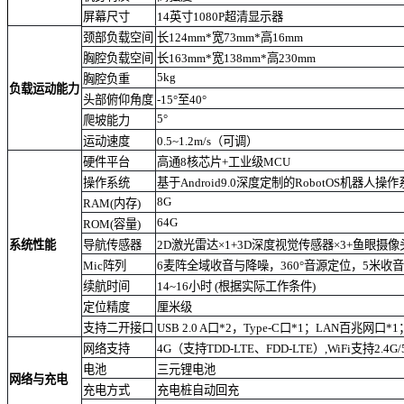
屏幕尺寸
14英寸1080P超清显示器
颈部负载空间
长124mm*宽73mm*高16mm
胸腔负载空间
长163mm*宽138mm*高230mm
5kg
胸腔负重
负载运动能力
头部俯仰角度
-15°至40°
5°
爬坡能力
运动速度
0.5~1.2m/s（可调）
硬件平台
高通8核芯片+工业级MCU
操作系统
基于Android9.0深度定制的RobotOS机器人操
8G
RAM(内存)
64G
ROM(容量)
系统性能
导航传感器
2D激光雷达×1+3D深度视觉传感器×3+鱼眼摄像
Mic阵列
6麦阵全域收音与降噪，360°音源定位，5米收
续航时间
14~16小时 (根据实际工作条件)
定位精度
厘米级
支持二开接口
USB 2.0 A口*2，Type-C口*1；LAN百兆网口*1
网络支持
4G（支持TDD-LTE、FDD-LTE）,WiFi支持2.4G/
电池
三元锂电池
网络与充电
充电方式
充电桩自动回充